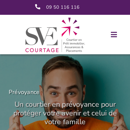
Passer
09 50 116 116
au
contenu
Navig
à
ACCUEIL
bascu
NOUS CONNAÎTRE
NOS SERVICES
Prévoyance
Un courtier en prévoyance pour
ACTUALITÉS
protéger votre avenir et celui de
votre famille
CONTACT